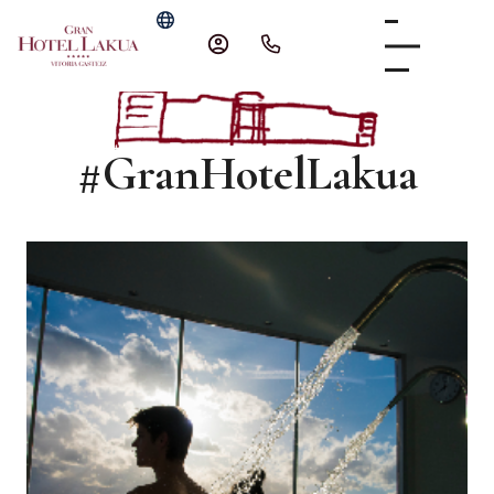
#GranHotelLakua