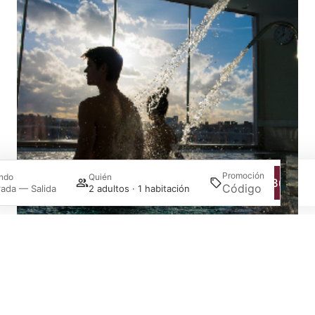
Promoción
ndo
Quién
Buscar
rada — Salida
2 adultos · 1 habitación
Acceder / Registrarse
Gestiona tu reserva