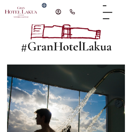
#GranHotelLakua