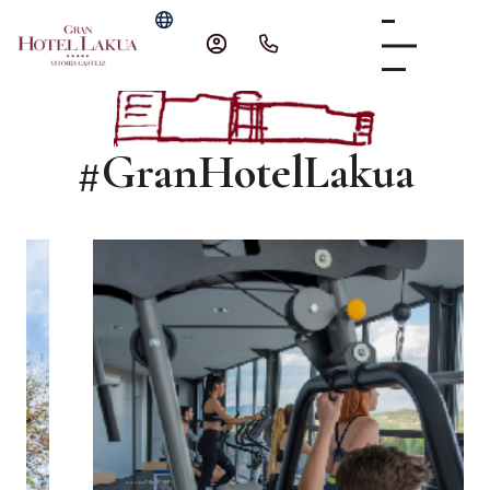
#GranHotelLakua