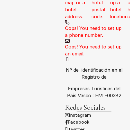
map or a
hotel
up a
u
hotel
postal
hotel
h
address.
code.
location.
c
Oops! You need to set up
a phone number.
Oops! You need to set up
an email.
Nº de identificación en el
Registro de
Empresas Turísticas del
País Vasco : HVI -00382
Redes Sociales
Instagram
Facebook
Twitter