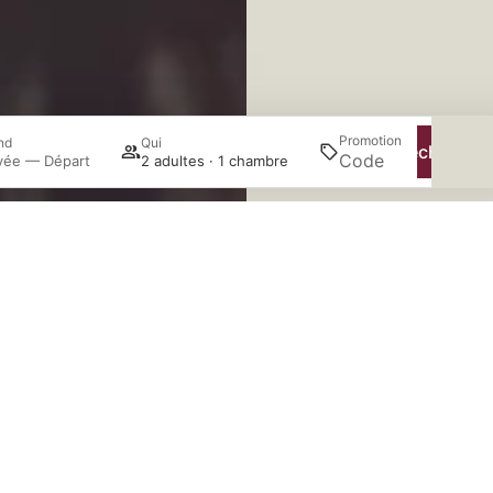
Promotion
nd
Qui
Recherche
ivée — Départ
2 adultes · 1 chambre
Se connecter / Adhérez
Gérer ma réservation