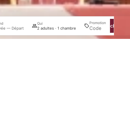
Promotion
nd
Qui
Recherche
ivée — Départ
2 adultes · 1 chambre
Se connecter / Adhérez
Gérer ma réservation